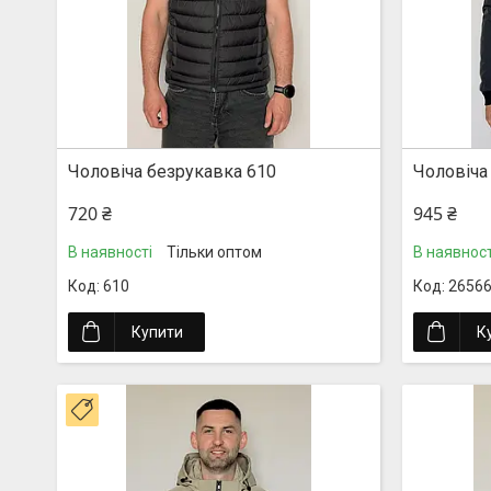
Чоловіча безрукавка 610
Чоловіча
720 ₴
945 ₴
В наявності
Тільки оптом
В наявност
610
2656
Купити
К
Новинка