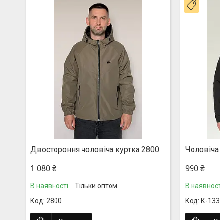
Новин
Двостороння чоловіча куртка 2800
Чоловіча
1 080 ₴
990 ₴
В наявності
Тільки оптом
В наявност
2800
К-133