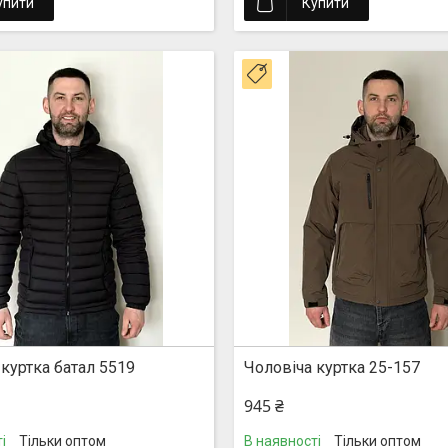
упити
Купити
Новинка
 куртка батал 5519
Чоловіча куртка 25-157
945 ₴
і
Тільки оптом
В наявності
Тільки оптом