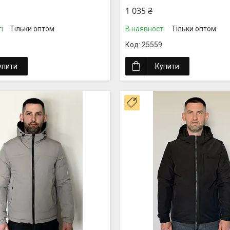
1 035 ₴
і
Тільки оптом
В наявності
Тільки оптом
25559
упити
Купити
Новинка