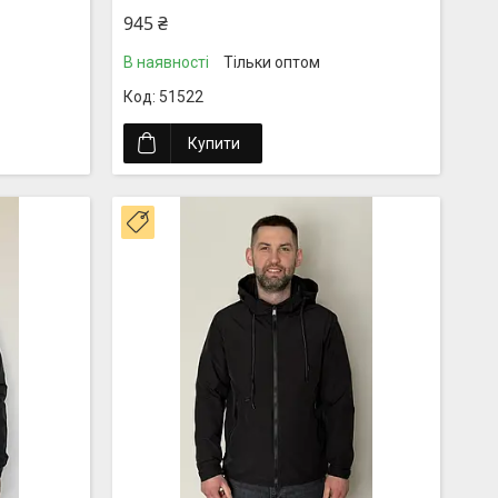
945 ₴
В наявності
Тільки оптом
51522
Купити
Топ продаж