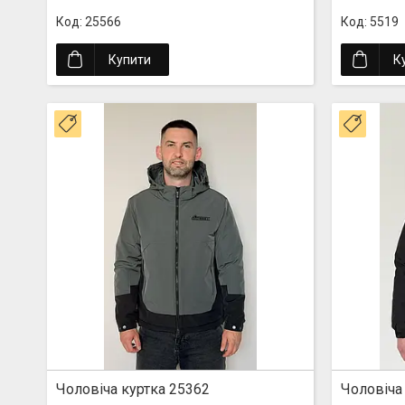
25566
5519
Купити
К
Новинка
Новин
Чоловіча куртка 25362
Чоловіча