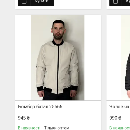
Купити
К
Бомбер батал 25566
Чоловіча
945 ₴
990 ₴
В наявності
Тільки оптом
В наявност