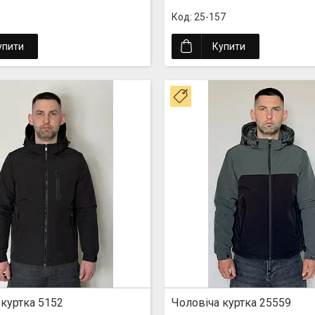
25-157
упити
Купити
ка
Новинка
 куртка 5152
Чоловіча куртка 25559