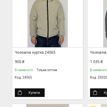
Чоловіча куртка 24565
Чоловіча
900 ₴
1 035 ₴
В наявності
Тільки оптом
В наявност
24565
2503
Купити
К