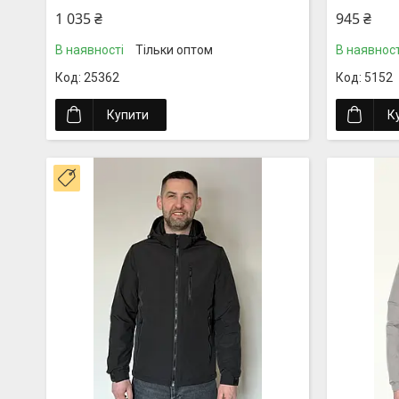
1 035 ₴
945 ₴
В наявності
Тільки оптом
В наявност
25362
5152
Купити
К
Новинка