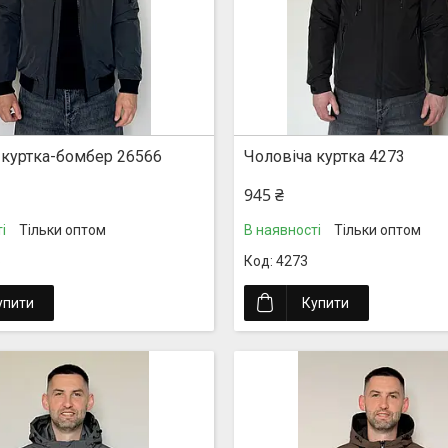
 куртка-бомбер 26566
Чоловіча куртка 4273
945 ₴
і
Тільки оптом
В наявності
Тільки оптом
6
4273
упити
Купити