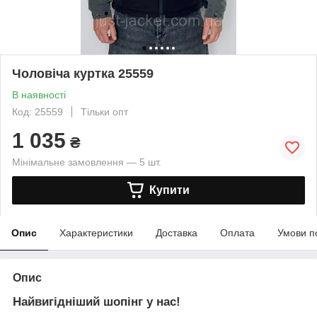
Чоловіча куртка 25559
В наявності
Код: 25559
Тільки опт
1 035
₴
Мінімальне замовлення — 5 шт.
Купити
Опис
Характеристики
Доставка
Оплата
Умови п
Опис
Найвигідніший шопінг у нас!