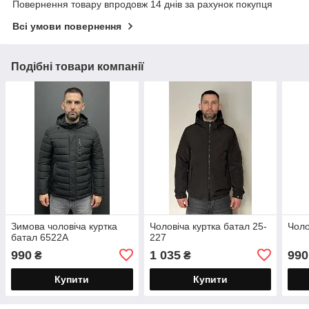
Повернення товару впродовж 14 днів за рахунок покупця
Всі умови повернення
Подібні товари компанії
Зимова чоловіча куртка
Чоловіча куртка батал 25-
Чоло
батал 6522А
227
990
1 035
990
₴
₴
Купити
Купити