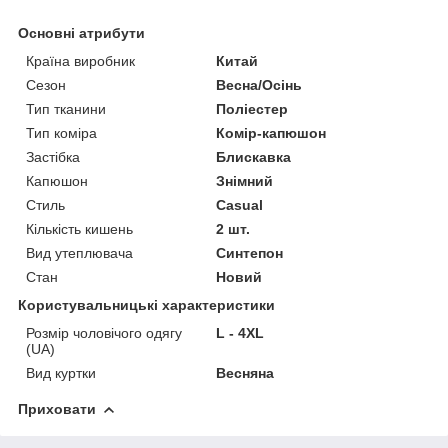
Основні атрибути
Країна виробник
Китай
Сезон
Весна/Осінь
Тип тканини
Поліестер
Тип коміра
Комір-капюшон
Застібка
Блискавка
Капюшон
Знімний
Стиль
Casual
Кількість кишень
2 шт.
Вид утеплювача
Синтепон
Стан
Новий
Користувальницькі характеристики
Розмір чоловічого одягу
L - 4XL
(UA)
Вид куртки
Весняна
Приховати