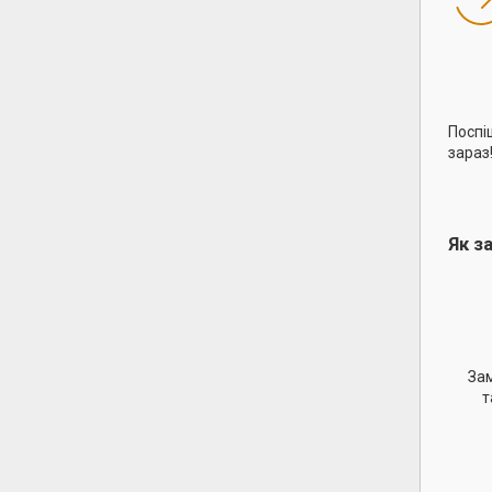
Поспі
зараз
Як з
Зам
т