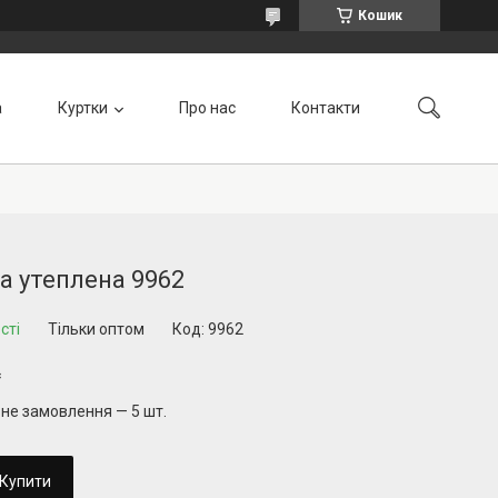
Кошик
а
Куртки
Про нас
Контакти
а утеплена 9962
сті
Тільки оптом
Код:
9962
₴
не замовлення — 5 шт.
Купити