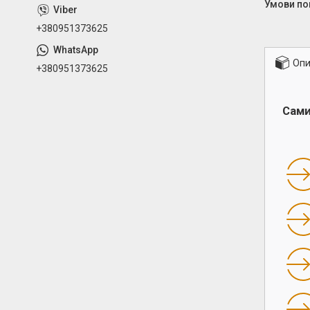
+380951373625
Опи
+380951373625
Сами