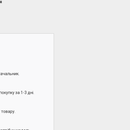
я
тачальник.
окупку за 1-3 дні.
 товару.