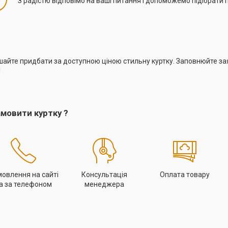
З радістю відповімо на ваші питання і допоможемо підібрати 
шайте придбати за доступною ціною стильну куртку. Заповнюйте зая
!
амовити куртку ?
овлення на сайті
Консультація
Оплата товару
а за телефоном
менеджера