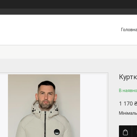
Головн
Куртк
В наявно
1 170 
Мінімаль